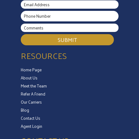
SUBMIT
RESOURCES
Home Page
About Us
Meet the Team
Refer A Friend
Our Carriers
Blog
Contact Us
Agent Login